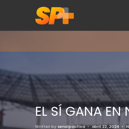
EL SÍ GANA EN
Written by
senalpositiva
•
abril 22, 2024
•
N