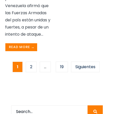
Venezuela afirmó que
las Fuerzas Armadas
del país están unidas y
fuertes, a pesar de un
intento de ataque
...
READ MORE →
Paginación
1
2
…
19
Siguientes
de
entradas