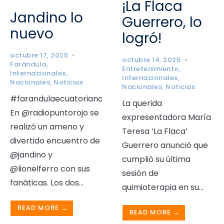
¡La Flaca
Jandino lo
Guerrero, lo
nuevo
logró!
octubre 17, 2025
•
octubre 14, 2025
•
Farándula
,
Entretenimiento
,
Internacionales
,
Internacionales
,
Nacionales
,
Noticias
Nacionales
,
Noticias
#farandulaecuatoriana
La querida
En @radiopuntorojo se
expresentadora María
realizó un ameno y
Teresa ‘La Flaca’
divertido encuentro de
Guerrero anunció que
@jandino y
cumplió su última
@lionelferro con sus
sesión de
fanáticas. Los dos
...
quimioterapia en su
...
READ MORE →
READ MORE →